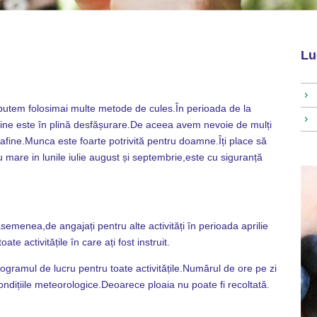
Lu
putem folosimai multe metode de cules.În perioada de la
e afine este în plină desfășurare.De aceea avem nevoie de mulți
fine.Munca este foarte potrivită pentru doamne.Îți place să
ariu mare in lunile iulie august și septembrie,este cu siguranță
semenea,de angajați pentru alte activități în perioada aprilie
ate activitățile în care ați fost instruit.
rogramul de lucru pentru toate activitățile.Numărul de ore pe zi
dițiile meteorologice.Deoarece ploaia nu poate fi recoltată.