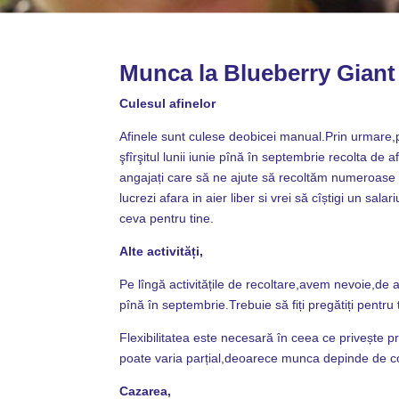
Munca la Blueberry Giant
Culesul afinelor
Afinele sunt culese deobicei manual.Prin urmare,
şfîrşitul lunii iunie pînă în septembrie recolta d
angajați care să ne ajute să recoltăm numeroase a
lucrezi afara in aier liber si vrei să cîștigi un sal
ceva pentru tine.
Alte activități,
Pe lîngă activitățile de recoltare,avem nevoie,de a
pînă în septembrie.Trebuie să fiți pregătiți pentru to
Flexibilitatea este necesară în ceea ce privește p
poate varia parțial,deoarece munca depinde de con
Cazarea,