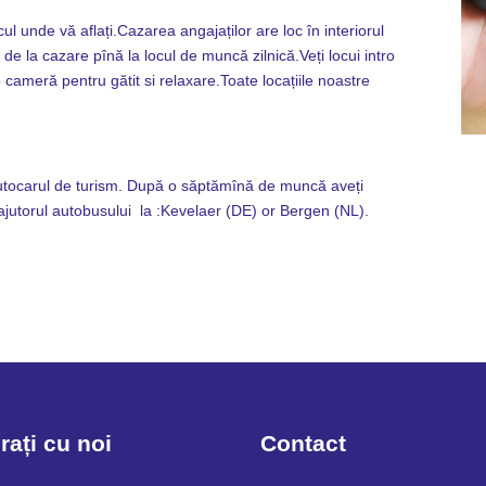
l unde vă aflați.Cazarea angajaților are loc în interiorul
 de la cazare pînă la locul de muncă zilnică.Veți locui intro
cameră pentru gătit si relaxare.Toate locațiile noastre
 autocarul de turism. După o săptămînă de muncă aveți
ajutorul autobusului la :Kevelaer (DE) or Bergen (NL).
rați cu noi
Contact