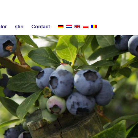
lor
știri
Contact