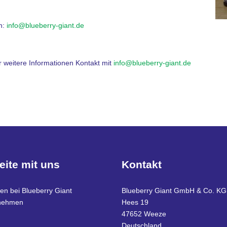
en:
info@blueberry-giant.de
r weitere Informationen Kontakt mit
info@blueberry-giant.de
eite mit uns
Kontakt
ten bei Blueberry Giant
Blueberry Giant GmbH & Co. KG
nehmen
Hees 19
47652 Weeze
Deutschland